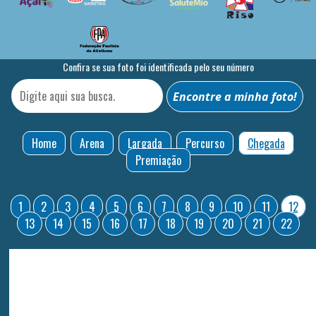
Confira se sua foto foi identificada pelo seu número
Home
Arena
Largada
Percurso
Chegada
Premiação
1
2
3
4
5
6
7
8
9
10
11
12
13
14
15
16
17
18
19
20
21
22