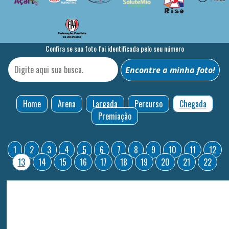
Confira se sua foto foi identificada pelo seu número
Home
Arena
Largada
Percurso
Chegada
Premiação
1
2
3
4
5
6
7
8
9
10
11
12
13
14
15
16
17
18
19
20
21
22