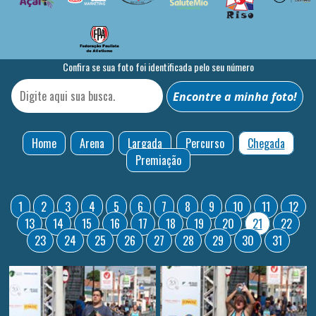
Confira se sua foto foi identificada pelo seu número
Home
Arena
Largada
Percurso
Chegada
Premiação
1
2
3
4
5
6
7
8
9
10
11
12
13
14
15
16
17
18
19
20
21
22
23
24
25
26
27
28
29
30
31