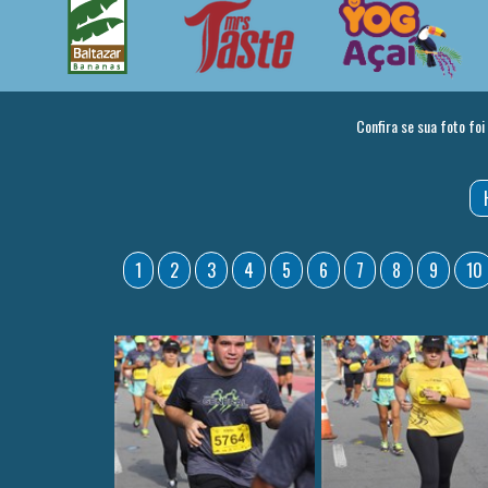
Confira se sua foto foi
1
2
3
4
5
6
7
8
9
10