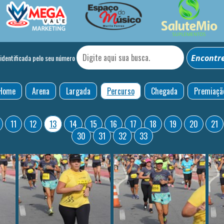
 identificada pelo seu número
Home
Arena
Largada
Percurso
Chegada
Premiaçã
11
12
13
14
15
16
17
18
19
20
21
30
31
32
33