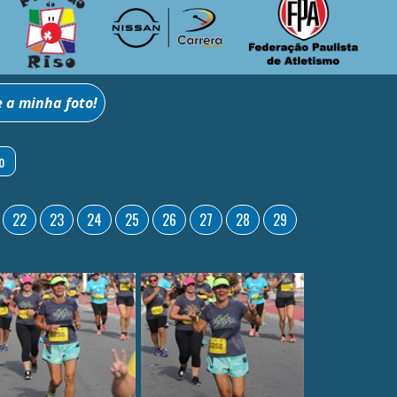
o
22
23
24
25
26
27
28
29